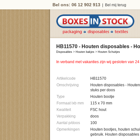
Bel ons: 06 12 902 913
|
Bel mij terug
HB11570 - Houten disposables - Hou
Disposables
>
Houten bakjes
>
Houten Schuitjes
In verband met vakanties zijn wij gesloten van 24
Artikelcode
HB11570
Omschrijving
Houten disposables - Houten 
stuks per doos
Type
Houten bootje
Formaat lxb mm
115 x 70 mm
Kwaliteit
FSC hout
Verpakking
doos
Aantal p/doos
100
Opmerkingen
Houten bootjes, houten schu
gebruik. Houten disposables