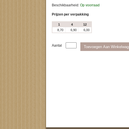
Beschikbaarheid:
Op voorraad
Prijzen per verpakking
1
4
12
8,70
6,90
6,00
Aantal