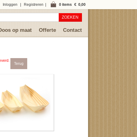
Inloggen
|
Registreren
|
0 items
€ 0,00
ZOEKEN
Doos op maat
Offerte
Contact
everd.
Terug