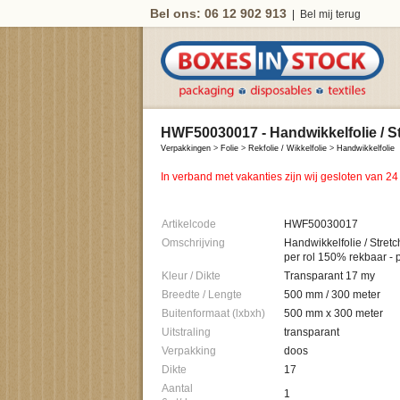
Bel ons: 06 12 902 913
|
Bel mij terug
HWF50030017 - Handwikkelfolie / Str
Verpakkingen
>
Folie
>
Rekfolie / Wikkelfolie
>
Handwikkelfolie
In verband met vakanties zijn wij gesloten van 24
Artikelcode
HWF50030017
Omschrijving
Handwikkelfolie / Stret
per rol 150% rekbaar
Kleur / Dikte
Transparant 17 my
Breedte / Lengte
500 mm / 300 meter
Buitenformaat (lxbxh)
500 mm x 300 meter
Uitstraling
transparant
Verpakking
doos
Dikte
17
Aantal
1