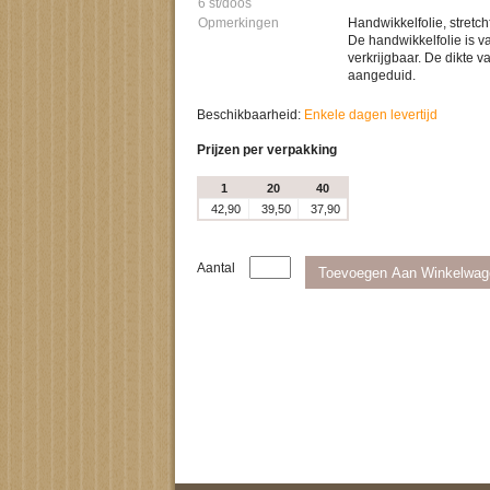
6 st/doos
Opmerkingen
Handwikkelfolie, stretch
De handwikkelfolie is va
verkrijgbaar. De dikte v
aangeduid.
Beschikbaarheid:
Enkele dagen levertijd
Prijzen per verpakking
1
20
40
42,90
39,50
37,90
Aantal