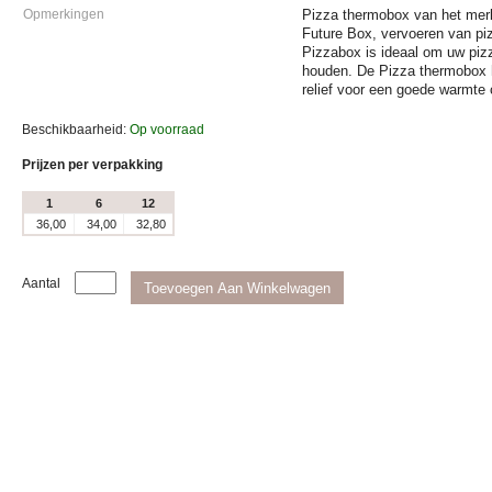
Opmerkingen
Pizza thermobox van het me
Future Box, vervoeren van pi
Pizzabox is ideaal om uw piz
houden. De Pizza thermobox h
relief voor een goede warmte c
Beschikbaarheid:
Op voorraad
Prijzen per verpakking
1
6
12
36,00
34,00
32,80
Aantal