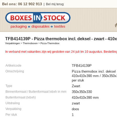
Bel ons: 06 12 902 913
|
Bel mij terug
TFB414139P - Pizza thermobox incl. deksel - zwart - 41
Verpakkingen
>
Thermoboxen
>
Pizza-Thermobox
In verband met vakanties zijn wij gesloten van 24 juli tm 10 augustus. Bestell
Artikelcode
TFB414139P
Omschrijving
Pizza thermobox incl. deksel -
410x410x390 mm / 350x350x
per stuk
Type
Zwart
Binnenformaat / Buitenformaat lxbxh in mm
350x350x330
Buitenformaat (lxbxh)
410x410x390 mm
Uitstraling
zwart
Verpakking
doos
Per stuk
1