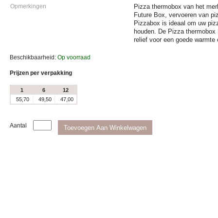
Opmerkingen
Pizza thermobox van het me
Future Box, vervoeren van pi
Pizzabox is ideaal om uw piz
houden. De Pizza thermobox h
relief voor een goede warmte c
Beschikbaarheid:
Op voorraad
Prijzen per verpakking
1
6
12
55,70
49,50
47,00
Aantal