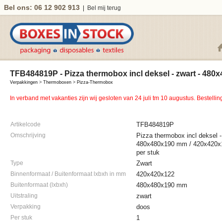
Bel ons: 06 12 902 913
|
Bel mij terug
TFB484819P - Pizza thermobox incl deksel - zwart - 480
Verpakkingen
>
Thermoboxen
>
Pizza-Thermobox
In verband met vakanties zijn wij gesloten van 24 juli tm 10 augustus. Bestell
Artikelcode
TFB484819P
Omschrijving
Pizza thermobox incl deksel -
480x480x190 mm / 420x420x
per stuk
Type
Zwart
Binnenformaat / Buitenformaat lxbxh in mm
420x420x122
Buitenformaat (lxbxh)
480x480x190 mm
Uitstraling
zwart
Verpakking
doos
Per stuk
1