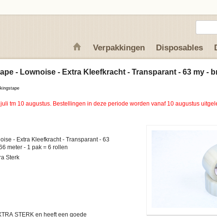
Verpakkingen
Disposables
e - Lownoise - Extra Kleefkracht - Transparant - 63 my - br
kingstape
 juli tm 10 augustus. Bestellingen in deze periode worden vanaf 10 augustus uitgel
ise - Extra Kleefkracht - Transparant - 63
my - breedte 48 mm / lengte 66 meter - 1 pak = 6 rollen
ra Sterk
EXTRA STERK en heeft een goede