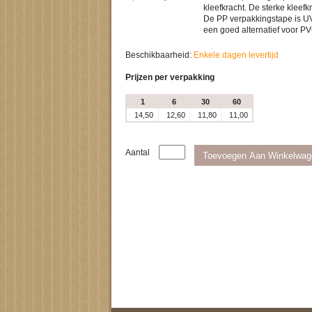
kleefkracht. De sterke kleefk
De PP verpakkingstape is UV
een goed alternatief voor PV
Beschikbaarheid:
Enkele dagen levertijd
Prijzen per verpakking
1
6
30
60
14,50
12,60
11,80
11,00
Aantal