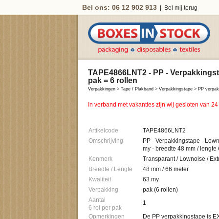
Bel ons: 06 12 902 913
|
Bel mij terug
TAPE4866LNT2 - PP - Verpakkingstap
pak = 6 rollen
Verpakkingen
>
Tape / Plakband
>
Verpakkingstape
>
PP verpak
In verband met vakanties zijn wij gesloten van 24
Artikelcode
TAPE4866LNT2
Omschrijving
PP - Verpakkingstape - Lowno
Kenmerk
Transparant / Lownoise / Ext
Breedte / Lengte
48 mm / 66 meter
Kwaliteit
63 my
Verpakking
pak (6 rollen)
Aantal
1
6 rol per pak
Opmerkingen
De PP verpakkingstape is 