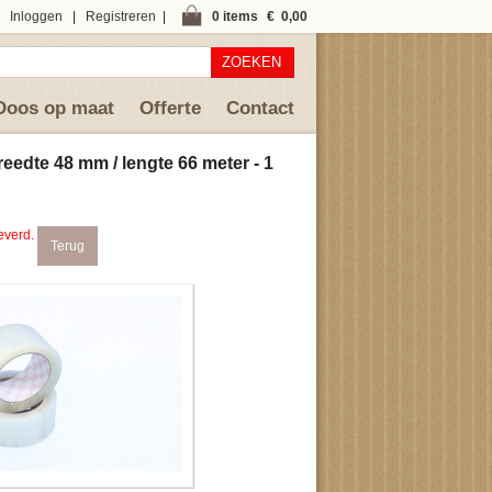
Inloggen
|
Registreren
|
0 items
€ 0,00
ZOEKEN
Doos op maat
Offerte
Contact
eedte 48 mm / lengte 66 meter - 1
everd.
Terug