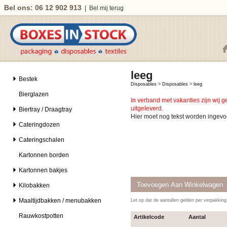
Bel ons: 06 12 902 913
|
Bel mij terug
leeg
Bestek
Disposables
>
Disposables
>
leeg
Bierglazen
In verband met vakanties zijn wij 
uitgeleverd.
Biertray / Draagtray
Hier moet nog tekst worden ingevo
Cateringdozen
Cateringschalen
Kartonnen borden
Kartonnen bakjes
Kilobakken
Maaltijdbakken / menubakken
Let op dat de aantallen gelden per verpakkin
Rauwkostpotten
Artikelcode
Aantal