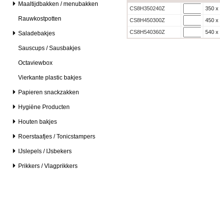
Maaltijdbakken / menubakken
CS8H350240Z
350 x
Rauwkostpotten
CS8H450300Z
450 x
CS8H540360Z
540 x
Saladebakjes
Sauscups / Sausbakjes
Octaviewbox
Vierkante plastic bakjes
Papieren snackzakken
Hygiëne Producten
Houten bakjes
Roerstaafjes / Tonicstampers
IJslepels / IJsbekers
Prikkers / Vlagprikkers