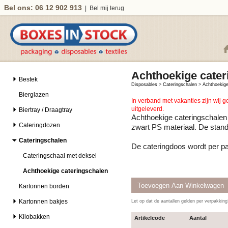
Bel ons: 06 12 902 913
|
Bel mij terug
Achthoekige cater
Bestek
Disposables
>
Cateringschalen
>
Achthoekige
Bierglazen
In verband met vakanties zijn wij 
uitgeleverd.
Biertray / Draagtray
Achthoekige cateringschalen 
Cateringdozen
zwart PS materiaal. De stand
Cateringschalen
De cateringdoos wordt per p
Cateringschaal met deksel
Achthoekige cateringschalen
Kartonnen borden
Kartonnen bakjes
Let op dat de aantallen gelden per verpakkin
Kilobakken
Artikelcode
Aantal