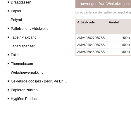
Draagtassen
Papier
Let op dat de aantallen gelden per verpakkin
Polyrol
Artikelcode
Aantal
Palletvellen / Afdekvellen
Tape / Plakband
AMV403027DB7BB
AMV604040DB7BB
600 x
Tapedispenser
AMV805945DB7BB
800 x
Folie
Thermoboxen
Webshopverpakking
Gekleurde doosjes - Bedrukte Brievenbusdozen
Papieren zakken
Hygiëne Producten