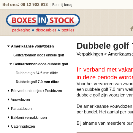
Bel ons: 06 12 902 913
|
Bel mij terug
Dubbele golf 
Amerikaanse vouwdozen
Verpakkingen
>
Amerikaans
Golfkartonnen doos enkele golf
Golfkartonnen doos dubbele golf
In verband met vakant
Dubbele golf 4.5 mm dikte
in deze periode word
Dubbele golf 7.0 mm dikte
Voor het vervoeren van zwar
een dubbele golf 7.0 mm well
Brievenbusdoosjes / Postdozen
dubbele golf zijn voorzien van
Vouwdozen
De amerikaanse vouwdozen m
Paraatdozen
per bundel. Het aanta
Bakkerij verpakkingen
Bij afname van meerdere bund
Cateringdozen