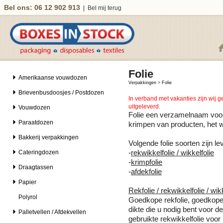
Bel ons: 06 12 902 913
|
Bel mij terug
Folie
Amerikaanse vouwdozen
Verpakkingen
>
Folie
Brievenbusdoosjes / Postdozen
In verband met vakanties zijn wij 
uitgeleverd.
Vouwdozen
Folie een verzamelnaam voor 
Paraatdozen
krimpen van producten, het w
Bakkerij verpakkingen
Volgende folie soorten zijn le
Cateringdozen
-
rekwikkelfolie / wikkelfolie
-
krimpfolie
Draagtassen
-
afdekfolie
Papier
Rekfolie / rekwikkelfolie / wik
Polyrol
Goedkope rekfolie, goedkope w
dikte die u nodig bent voor de 
Palletvellen / Afdekvellen
gebruikte rekwikkelfolie voo