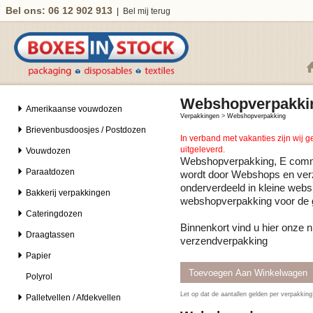
Bel ons: 06 12 902 913
|
Bel mij terug
Webshopverpakki
Amerikaanse vouwdozen
Verpakkingen
>
Webshopverpakking
Brievenbusdoosjes / Postdozen
In verband met vakanties zijn wij 
uitgeleverd.
Vouwdozen
Webshopverpakking, E commer
Paraatdozen
wordt door Webshops en ver
onderverdeeld in kleine web
Bakkerij verpakkingen
webshopverpakking voor de 
Cateringdozen
Binnenkort vind u hier onze 
Draagtassen
verzendverpakking
Papier
Polyrol
Let op dat de aantallen gelden per verpakkin
Palletvellen / Afdekvellen