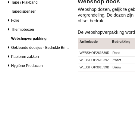
Webshop doos
Tape / Plakband
Webshop dozen, gelijk te ge
Tapedispenser
vergrendeling. De dozen zijn 
Folie
offset bedrukt
Thermoboxen
De webshopverpakking wordt 
Webshopverpakking
Artikelcode
Bedrukking
Gekleurde doosjes - Bedrukte Brievenbusdozen
WEBSHOP261539R
Rood
Papieren zakken
WEBSHOP261539Z
Zwart
Hygiëne Producten
WEBSHOP391539B
Blauw