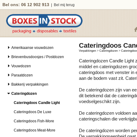
Bel ons: 06 12 902 913
|
Bel mij terug
Cateringdoos Cand
Amerikaanse vouwdozen
Verpakkingen
>
Cateringdozen
>
Cateringdoo
Brievenbusdoosjes / Postdozen
Cateringdozen Candle Light zi
Vouwdozen
middel en cateringdozen groo
cateringdoos met venster in 
Paraatdozen
aan de bodem vast zit. Cater
Bakkerij verpakkingen
De cateringdozen zijn van ee
Cateringdozen
dit betekend dat de catering
voedselgeschikt zijn.
Cateringdoos Candle Light
Cateringdoos De Luxe
De cateringdozen voldoen aan
cateringschalen die verkrijgb
Cateringdoos Fish-More
Cateringdoos Meat-More
De cateringdozen worden per
De verpakkingseenheid gaat 