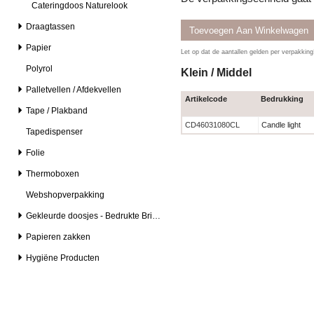
Cateringdoos Naturelook
Draagtassen
Papier
Let op dat de aantallen gelden per verpakkin
Polyrol
Klein / Middel
Palletvellen / Afdekvellen
Artikelcode
Bedrukking
Tape / Plakband
CD46031080CL
Candle light
Tapedispenser
Folie
Thermoboxen
Webshopverpakking
Gekleurde doosjes - Bedrukte Brievenbusdozen
Papieren zakken
Hygiëne Producten