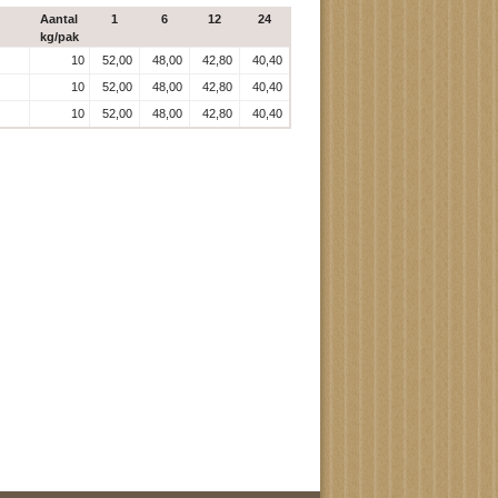
Aantal
1
6
12
24
kg/pak
10
52,00
48,00
42,80
40,40
10
52,00
48,00
42,80
40,40
10
52,00
48,00
42,80
40,40