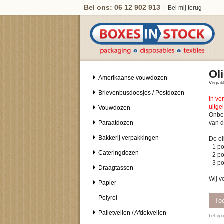
Bel ons: 06 12 902 913
|
Bel mij terug
Ol
Amerikaanse vouwdozen
Verpak
Brievenbusdoosjes / Postdozen
In ve
uitge
Vouwdozen
Onbed
Paraatdozen
Bakkerij verpakkingen
De ol
- 1 
Cateringdozen
- 2 
- 3 
Draagtassen
Wij v
Papier
Polyrol
Palletvellen / Afdekvellen
Let op 