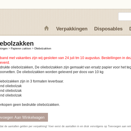
Verpakkingen
Disposables
iebolzakken
kingen
>
Papieren zakken
>
Oliebolzakken
rband met vakanties zijn wij gesloten van 24 juli tm 10 augustus. Bestellingen in 
leverd.
rukte oliebolzakken, De oliebolzakken zijn gemaakt van ersatz papier voor het t
van doorvetten. De oliebolzakken worden geleverd per doos van 10 kg
iebolzakken zijn in 3 formaten leverbaar.
pond oliebolzak
pond oliebolzak
pond oliebolzak
erkopen geen bedrukte oliebolzakken.
dat de aantallen gelden per verpakking! Voer eerst de aantallen in en druk vervolgens op Toevoegen aan w