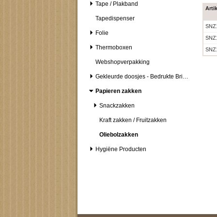
Tape / Plakband
Arti
Tapedispenser
SNZ
Folie
SNZ
Thermoboxen
SNZ
Webshopverpakking
Gekleurde doosjes - Bedrukte Brievenbusdozen
Papieren zakken
Snackzakken
Kraft zakken / Fruitzakken
Oliebolzakken
Hygiëne Producten