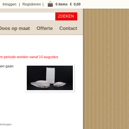
Inloggen
|
Registreren
|
0 items
€ 0,00
ZOEKEN
Doos op maat
Offerte
Contact
deze periode worden vanaf 10 augustus
egen gaan
inkelwagen