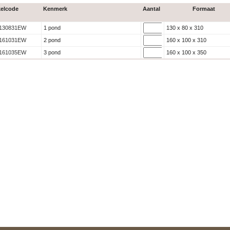
kelcode
Kenmerk
Aantal
Formaat
130831EW
1 pond
130 x 80 x 310
161031EW
2 pond
160 x 100 x 310
161035EW
3 pond
160 x 100 x 350