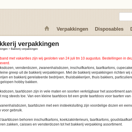
Verpakkingen
Disposables
kkerij verpakkingen
kingen
>
Bakkerij verpakkingen
rband met vakanties zijn wij gesloten van 24 juli tm 10 augustus. Bestellingen in 
leverd.
sdozen, vensterdozen, zwanenhalsdozen, inschuifkartons, taartkartons, cupecak
leine greep uit de bakkerij verpakkingen. Met de bakkerij verpakkingen richten wij
rijen en bakkerij gerelateerde bedrijven, thuisbakkerijen, thuis bakkers, particulier
 gelopen hobby bakken.
sdozen, taartdozen zijn in vele maten en soorten verkrijgbaar het assortiment aan
 nog steeds toe. Van een kleine taartdoos tot een grote taartdoos voor taarten van
anenhalsdozen, taartdozen met een insteeksluiting zijn voordelige dozen en eenv
n voor gebruik.
 taartdozen behoren inschuifkartons, koekzakinterieurs, taartkartons, goudstaafkar
ren zakken, caisses en vensterdozen tot het bakkerij verpakking assortiment.