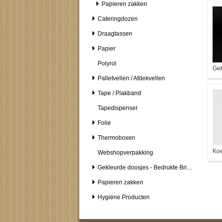
Papieren zakken
Cateringdozen
Draagtassen
Papier
Polyrol
Geb
Palletvellen / Afdekvellen
Tape / Plakband
Tapedispenser
Folie
Thermoboxen
Koe
Webshopverpakking
Gekleurde doosjes - Bedrukte Brievenbusdozen
Papieren zakken
Hygiëne Producten