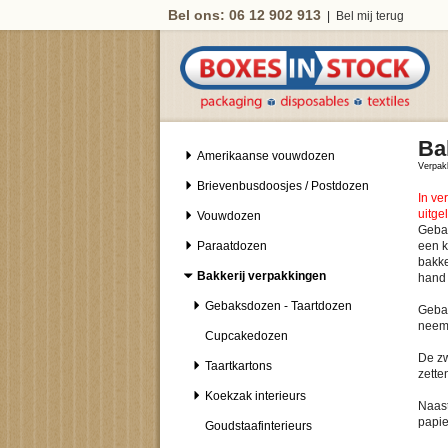
Bel ons: 06 12 902 913
|
Bel mij terug
Ba
Amerikaanse vouwdozen
Verpak
Brievenbusdoosjes / Postdozen
In ve
uitge
Vouwdozen
Gebak
Paraatdozen
een k
bakke
Bakkerij verpakkingen
hand
Gebaksdozen - Taartdozen
Gebak
neemt
Cupcakedozen
De zw
Taartkartons
zette
Koekzak interieurs
Naast
papie
Goudstaafinterieurs