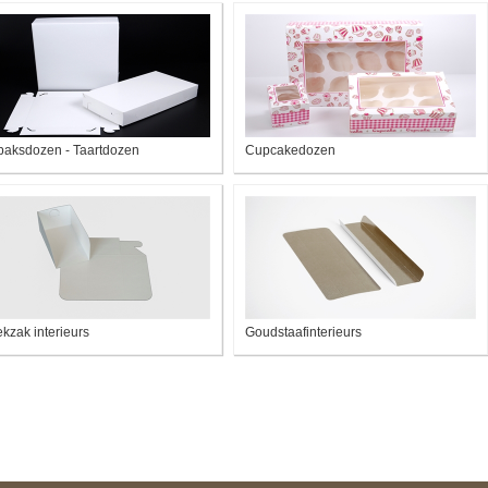
aksdozen - Taartdozen
Cupcakedozen
kzak interieurs
Goudstaafinterieurs