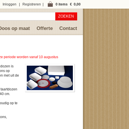
Inloggen
|
Registreren
|
0 items
€ 0,00
ZOEKEN
Doos op maat
Offerte
Contact
deze periode worden vanaf 10 augustus
edozen is
 ons op
en met uit de
 taartdozen
 40 cm.
oudig op te
tons,