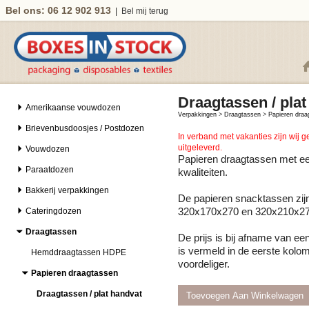
Bel ons: 06 12 902 913
|
Bel mij terug
Draagtassen / plat
Amerikaanse vouwdozen
Verpakkingen
>
Draagtassen
>
Papieren draa
Brievenbusdoosjes / Postdozen
In verband met vakanties zijn wij 
uitgeleverd.
Vouwdozen
Papieren draagtassen met een
Paraatdozen
kwaliteiten.
Bakkerij verpakkingen
De papieren snacktassen zij
Cateringdozen
320x170x270 en 320x210x270
Draagtassen
De prijs is bij afname van e
is vermeld in de eerste kolo
Hemddraagtassen HDPE
voordeliger.
Papieren draagtassen
Draagtassen / plat handvat