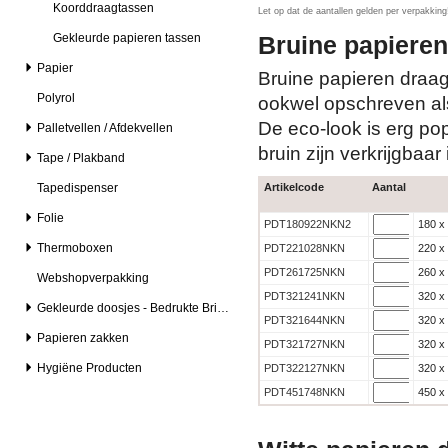
Koorddraagtassen
Let op dat de aantallen gelden per verpakkin
Gekleurde papieren tassen
Bruine papiere
Papier
Bruine papieren draag
Polyrol
ookwel opschreven al
De eco-look is erg po
Palletvellen / Afdekvellen
bruin zijn verkrijgbaar
Tape / Plakband
Tapedispenser
Artikelcode
Aantal
Folie
PDT180922NKN2
180 x
Thermoboxen
PDT221028NKN
220 x
PDT261725NKN
260 x
Webshopverpakking
PDT321241NKN
320 x
Gekleurde doosjes - Bedrukte Brievenbusdozen
PDT321644NKN
320 x
Papieren zakken
PDT321727NKN
320 x
Hygiëne Producten
PDT322127NKN
320 x
PDT451748NKN
450 x