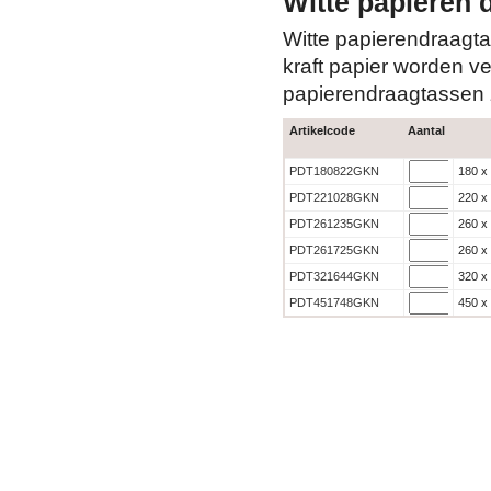
Witte papieren 
Witte papierendraagta
kraft papier worden veel g
papierendraagtassen 
Artikelcode
Aantal
PDT180822GKN
180 x
PDT221028GKN
220 x
PDT261235GKN
260 x
PDT261725GKN
260 x
PDT321644GKN
320 x
PDT451748GKN
450 x