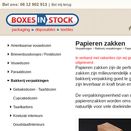
Bel ons: 06 12 902 913
|
Bel mij terug
Papieren zakken
Amerikaanse vouwdozen
Verpakkingen
>
Bakkerij verpakkingen
>
Papi
Brievenbusdoosjes / Postdozen
In verband met vakanties zijn wij 
uitgeleverd.
Vouwdozen
Papieren zakken zijn de perf
Paraatdozen
zakken zijn milieuvriendelijk
bakkerij verpakking goed te 
Bakkerij verpakkingen
zijn leverbaar in kraft bruin en
Gebaksdozen - Taartdozen
De verpakkingseenheid van d
Cupcakedozen
papierenzakken worden omsc
natuurlijk voor vele doeleinde
Taartkartons
Koekzak interieurs
Goudstaafinterieurs