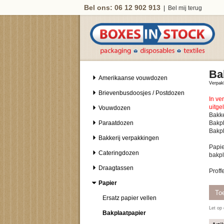
Bel ons: 06 12 902 913
|
Bel mij terug
Ba
Amerikaanse vouwdozen
Verpak
Brievenbusdoosjes / Postdozen
In ve
uitge
Vouwdozen
Bakke
Paraatdozen
Bakpl
Bakpl
Bakkerij verpakkingen
Papie
Cateringdozen
bakpl
Draagtassen
Papier
Ersatz papier vellen
Let op 
Bakplaatpapier