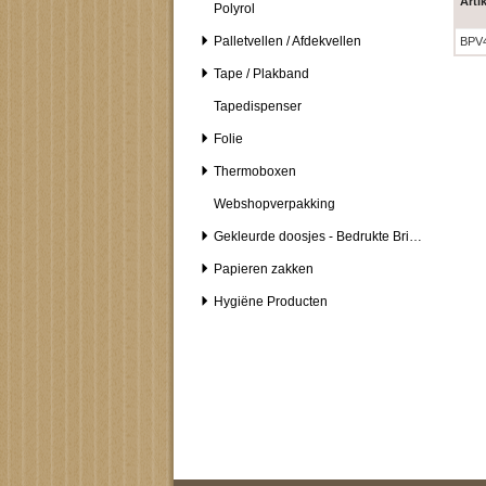
Arti
Polyrol
Palletvellen / Afdekvellen
BPV
Tape / Plakband
Tapedispenser
Folie
Thermoboxen
Webshopverpakking
Gekleurde doosjes - Bedrukte Brievenbusdozen
Papieren zakken
Hygiëne Producten