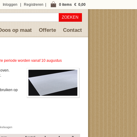
Inloggen
|
Registreren
|
0 items
€ 0,00
ZOEKEN
Doos op maat
Offerte
Contact
deze periode worden vanaf 10 augustus
 oven.
.
ebruiken op
inkelwagen