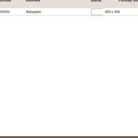
kelcode
Kenmerk
Aantal
Formaat lx
4060W
Bakpapier
600 x 400