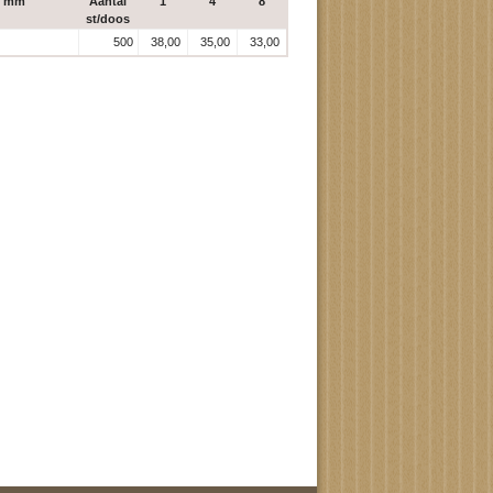
b mm
Aantal
1
4
8
st/doos
500
38,00
35,00
33,00