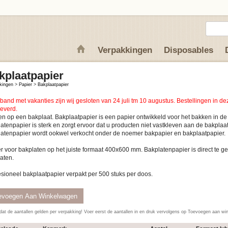
Verpakkingen
Disposables
kplaatpapier
kingen
>
Papier
>
Bakplaatpapier
rband met vakanties zijn wij gesloten van 24 juli tm 10 augustus. Bestellingen in 
leverd.
n op een bakplaat. Bakplaatpapier is een papier ontwikkeld voor het bakken in de
atenpapier is sterk en zorgt ervoor dat u producten niet vastkleven aan de bakplaat
atenpapier wordt ookwel verkocht onder de noemer bakpapier en bakplaatpapier.
r voor bakplaten op het juiste formaat 400x600 mm. Bakplatenpapier is direct te g
aten.
Proffesioneel bakplaatpapier verpakt per 500 stuks per doos.
dat de aantallen gelden per verpakking! Voer eerst de aantallen in en druk vervolgens op Toevoegen aan w